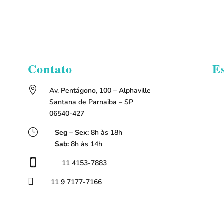
Contato
E

Av. Pentágono, 100 – Alphaville
Santana de Parnaiba – SP
06540-427
}
Seg – Sex:
8h às 18h
Sab:
8h às 14h

11 4153-7883

11 9 7177-7166