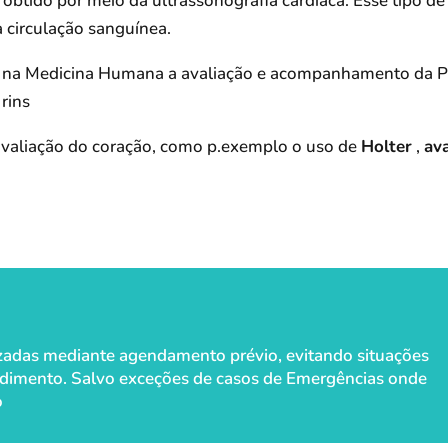
obtido por meio da ultrassonografia cardíaca. Esse tipo de
a circulação sanguínea.
na Medicina Humana a avaliação e acompanhamento da Pre
rins
avaliação do coração, como p.exemplo o uso de
Holter
,
ava
lizadas mediante agendamento prévio, evitando situações
dimento. ​​Salvo exceções de casos de Emergências onde
o