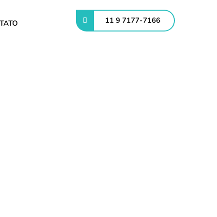
11 9 7177-7166
TATO