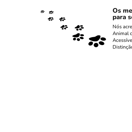
Os me
para s
Nós acr
Animal 
Acessíve
Distinçã
SAIBA MAIS